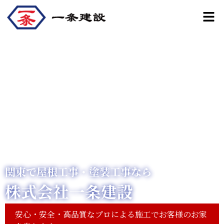
内
メ
容
ニ
ュ
を
ー
ス
キ
ッ
プ
関東で屋根工事・塗装工事なら
株式会社一条建設
安心・安全・高品質なプロによる施工でお客様のお家