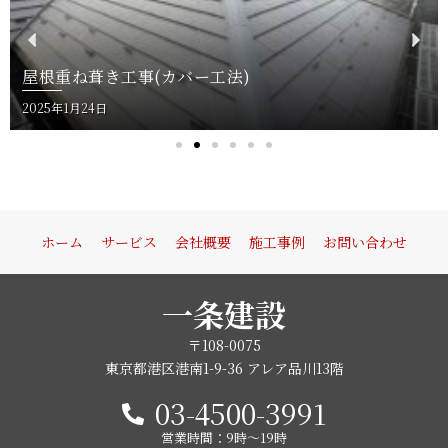
P
N
r
e
屋根重ね葺き工事(カバー工法)
e
x
v
t
Posted
2025年1月24日
i
on
o
u
s
ホーム
サービス
会社概要
施工事例
お問い合わせ
一条建設
〒108-0075
東京都港区港南1-9-36 アレア品川13階
03-4500-3991
営業時間：9時〜19時