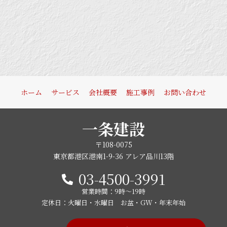
ホーム
サービス
会社概要
施工事例
お問い合わせ
一条建設
〒108-0075
東京都港区港南1-9-36 アレア品川13階
03-4500-3991
営業時間：9時〜19時
定休日：火曜日・水曜日 お盆・GW・年末年始