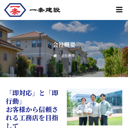
内
メ
容
ニ
ュ
を
ー
ス
キ
ッ
会社概要
プ
会社概要
「即対応」と「即
行動」
お客様から信頼さ
れる⼯務店を⽬指
して